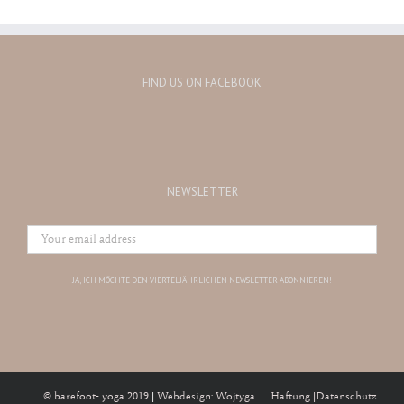
FIND US ON FACEBOOK
NEWSLETTER
© barefoot- yoga 2019
|
Webdesign: Wojtyga
Haftung |
Datenschutz